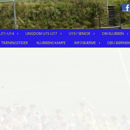
 U11-U14
UNGDOM U15-U17
U19 / SENIOR
OM KLUBBEN
TRÆNINGSTIDER
KLUBBENS KAMPE
INFOSKÆRME
DBU BØRNEK