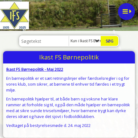
Kun i Ikast FS Børnepolitik
Ikast FS Børnepolitik
Ikast FS Børnepolitik - Maj 2022
En børnepolitik er et sæt retningslinjer eller færdselsregler i og for
vores klub, som sikrer, at børnene til enhver tid færdes i et trygt
miljø.
En børnepolitik hjælper til, at både børn og voksne har klare
rammer at forholde sig til, og på den måde hjælper en børnepolitik
med at sikre sunde trivselsmiljøer, hvor børnene trygt kan dyrke
deres idræt og have det sjovt i fodboldklubben.
Vedtaget på bestyrelsesmøde d. 24. maj 2022