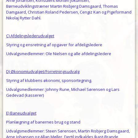
Arne Johansen, Konsulent Morten Jokumsen,
Børneudviklingstræner Martin Risbjerg Damsgaard, Thomas
Damgaard, Christian Roland Pedersen, Cengiz Kan og Pigeformand
Nikolaj Rytter Dahl.
C) Afdelingslederudvalget
Styring og ensretning af opgaver for afdeligsledere
Udvalgsmedlemmer: Ole Nielsen og alle afdelingsledere
D) Økonomiudvalget/Forretningsudvalg
Styring af klubbens økonomi, sponsortegning.
Udvalgsmedlemmer: Johnny Rune, Michael Sørensen og Lars
Gedevad (kasserer)
E) Baneudvalget
Planlægning af banernes brug og stand
Udvalgsmedlemmer: Steen Sørensen, Martin Risbjerg Damsgaard,
Arne Johansen og Allan Møller. Dertil indkaldes Ikast-Brande