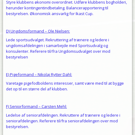
Styre klubbens økonomi overordnet. Udføre klubbens bogholderi,
herunder kontingentindbetaling. Balancerapportering til
bestyrelsen. Økonomisk ansvarlig for Ikast Cup.
D) Ungdomsformand – Ole Nielsen:
Lede sportsudvalget. Rekruttering af trænere og ledere i
ungdomsafdelingen i samarbejde med Sportsudvalg og
konsulenter. Referere til/fra Ungdomsudvalget over mod
bestyrelsen
E) Pigeformand – Nikolaj Rytter Dahl:
Varetage pigefodboldens interesser, samt være med til at bygge
det op til en større del af klubben.
F) Seniorformand – Carsten Mehl:
Ledelse af seniorafdelingen. Rekruttere af trænere og ledere i
seniorafdelingen. Referere til/fra seniorafdelingen over mod
bestyrelsen.