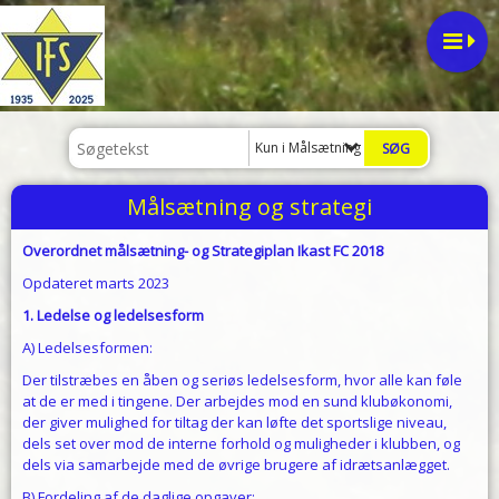
Kun i Målsætning og strategi
Målsætning og strategi
Overordnet målsætning- og Strategiplan Ikast FC 2018
Opdateret marts 2023
1. Ledelse og ledelsesform
A) Ledelsesformen:
Der tilstræbes en åben og seriøs ledelsesform, hvor alle kan føle
at de er med i tingene. Der arbejdes mod en sund klubøkonomi,
der giver mulighed for tiltag der kan løfte det sportslige niveau,
dels set over mod de interne forhold og muligheder i klubben, og
dels via samarbejde med de øvrige brugere af idrætsanlægget.
B) Fordeling af de daglige opgaver: