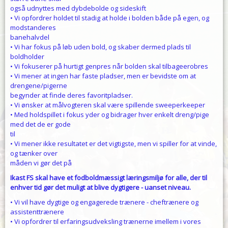
også udnyttes med dybdebolde og sideskift
• Vi opfordrer holdet til stadig at holde i bolden både på egen, og
modstanderes
banehalvdel
• Vi har fokus på løb uden bold, og skaber dermed plads til
boldholder
• Vi fokuserer på hurtigt genpres når bolden skal tilbageerobres
• Vi mener at ingen har faste pladser, men er bevidste om at
drengene/pigerne
begynder at finde deres favoritpladser.
• Vi ønsker at målvogteren skal være spillende sweeperkeeper
• Med holdspillet i fokus yder og bidrager hver enkelt dreng/pige
med det de er gode
til
• Vi mener ikke resultatet er det vigtigste, men vi spiller for at vinde,
og tænker over
måden vi gør det på
Ikast FS skal have et fodboldmæssigt læringsmiljø for alle, der til
enhver tid gør det muligt at blive dygtigere - uanset niveau.
• Vi vil have dygtige og engagerede trænere - cheftrænere og
assistenttrænere
• Vi opfordrer til erfaringsudveksling trænerne imellem i vores