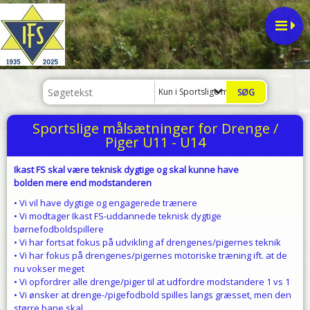
Kun i Sportslige målsætninger for Dren
Sportslige målsætninger for Drenge /
Piger U11 - U14
Ikast FS skal være teknisk dygtige og skal kunne have
bolden mere end modstanderen
• Vi vil have dygtige og engagerede trænere
• Vi modtager Ikast FS-uddannede teknisk dygtige
børnefodboldspillere
• Vi har fortsat fokus på udvikling af drengenes/pigernes teknik
• Vi har fokus på drengenes/pigernes motoriske træning ift. at de
nu vokser meget
• Vi opfordrer alle drenge/piger til at udfordre modstandere 1 vs 1
• Vi ønsker at drenge-/pigefodbold spilles langs græsset, men den
større bane skal