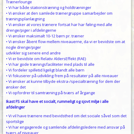
Trænerlounge
• Vi har både stationstræning og holdtræninger
• Vi ønsker at den samlede trænergruppe samarbejder om
træningsplanlægning
• Vi ønsker at vores trænere fortsat har har føling med alle
drenge/piger i afdelingerne
• Vi ønsker maksimalt 10-12 børn pr. træner
• Vi ønsker åbent flow mellem niveauerne, da vi er bevidste om at
nogle drenge/piger
udvikler sig senere end andre
• Vi er bevidste om Relativ AldersEffekt (RAE)
• Vi har gode træningsfaciliteter med plads til alle
• Vi fordeler spilletid ligeligt blandt alle børn
• Vi fokuserer på udvikling frem på resultater på alle niveauer
• Vi ønsker at kunne tilbyde ekstra-/specialtræning for dem der
ønsker det
• Vi opfordrer til samtræning på tværs af årgange
Ikast FS skal have et socialt, rummeligt og sjovt miljø i alle
afdelinger
• Vi vil have trænere med bevidsthed om det sociale såvel som det
sportslige
• Vi har engagerede og samlende afdelingsledere med ansvar på
tværs af niveauer