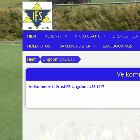
HJEM
KLUBNYT
MIKRO U5-U10
DRENGE/PIGER
HOLDFOTOS
BANEOVERSIGTER
BANEBOOKINGS
Hjem
Ungdom U15-U17
Velkom
Velkommen til Ikast FS Ungdom U15-U17