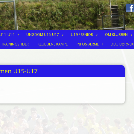
 U11-U14
UNGDOM U15-U17
U19 / SENIOR
OM KLUBBEN
TRÆNINGSTIDER
KLUBBENS KAMPE
INFOSKÆRME
DBU BØRNEK
men U15-U17