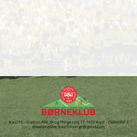
Ikast FS - Stadion Allé 2A og Thrigesvej 17, 7430 Ikast - 29480966 /
@webmaster ikastfclounge@gmail.com