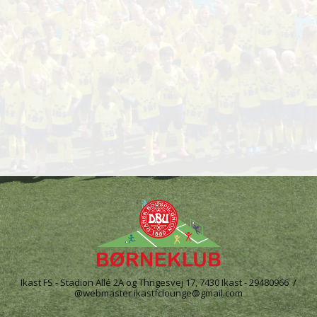
Ikast FS - Stadion Allé 2A og Thrigesvej 17, 7430 Ikast - 29480966 /
@webmaster ikastfclounge@gmail.com