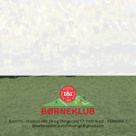
Ikast FS - Stadion Allé 2A og Thrigesvej 17, 7430 Ikast - 29480966 /
@webmaster ikastfclounge@gmail.com