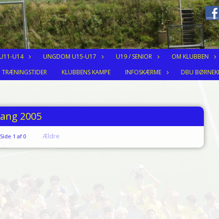
 U11-U14
UNGDOM U15-U17
U19 / SENIOR
OM KLUBBEN
TRÆNINGSTIDER
KLUBBENS KAMPE
INFOSKÆRME
DBU BØRNEK
ang 2005
Ældre
Side 1 af 0