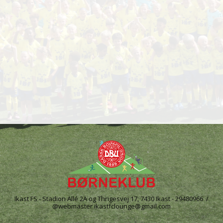
Ikast FS - Stadion Allé 2A og Thrigesvej 17, 7430 Ikast - 29480966 /
@webmaster ikastfclounge@gmail.com