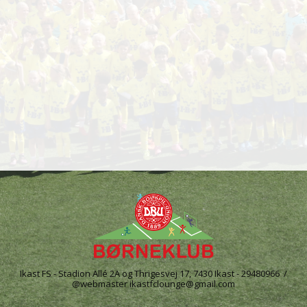
Ikast FS - Stadion Allé 2A og Thrigesvej 17, 7430 Ikast - 29480966 /
@webmaster ikastfclounge@gmail.com