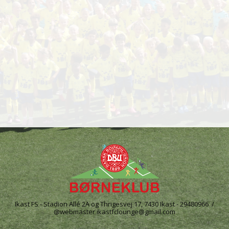
Ikast FS - Stadion Allé 2A og Thrigesvej 17, 7430 Ikast - 29480966 /
@webmaster ikastfclounge@gmail.com