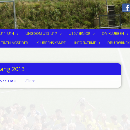
 U11-U14
UNGDOM U15-U17
U19 / SENIOR
OM KLUBBEN
TRÆNINGSTIDER
KLUBBENS KAMPE
INFOSKÆRME
DBU BØRNEK
ang 2013
Ældre
Side 1 af 0