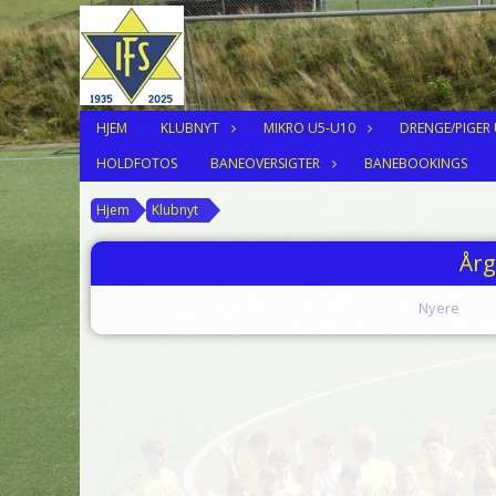
HJEM
KLUBNYT
MIKRO U5-U10
DRENGE/PIGER
HOLDFOTOS
BANEOVERSIGTER
BANEBOOKINGS
Hjem
Klubnyt
Årg
Nyere