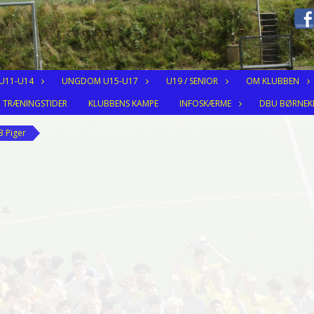
 U11-U14
UNGDOM U15-U17
U19 / SENIOR
OM KLUBBEN
TRÆNINGSTIDER
KLUBBENS KAMPE
INFOSKÆRME
DBU BØRNEK
3 Piger