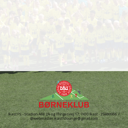
Ikast FS - Stadion Allé 2A og Thrigesvej 17, 7430 Ikast - 29480966 /
@webmaster ikastfclounge@gmail.com